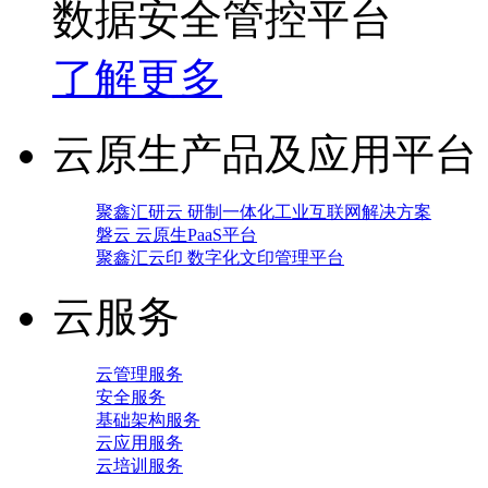
数据安全管控平台
了解更多
云原生产品及应用平台
聚鑫汇研云 研制一体化工业互联网解决方案
磐云 云原生PaaS平台
聚鑫汇云印 数字化文印管理平台
云服务
云管理服务
安全服务
基础架构服务
云应用服务
云培训服务