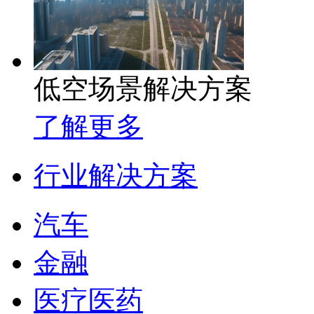
低空场景解决方案
了解更多
行业解决方案
汽车
金融
医疗医药