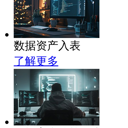
数据资产入表
了解更多