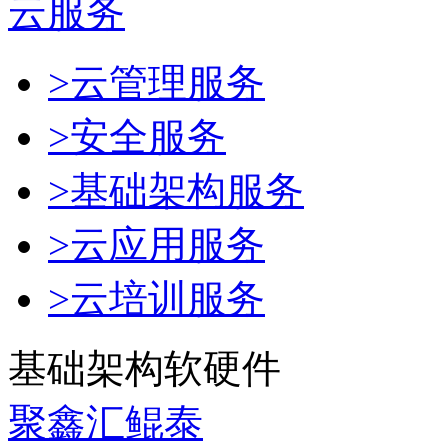
云服务
>云管理服务
>安全服务
>基础架构服务
>云应用服务
>云培训服务
基础架构软硬件
聚鑫汇鲲泰