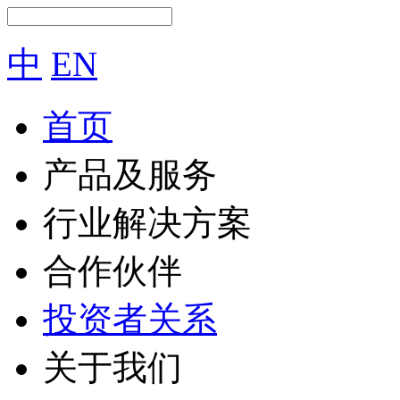
中
EN
首页
产品及服务
行业解决方案
合作伙伴
投资者关系
关于我们