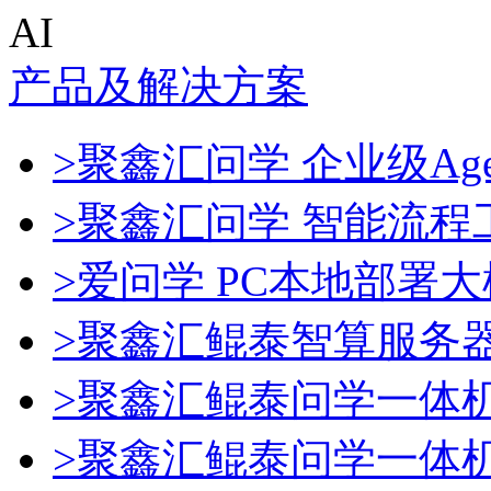
AI
产品及解决方案
>聚鑫汇问学 企业级Age
>聚鑫汇问学 智能流程
>爱问学 PC本地部署
>聚鑫汇鲲泰智算服务
>聚鑫汇鲲泰问学一体
>聚鑫汇鲲泰问学一体机De