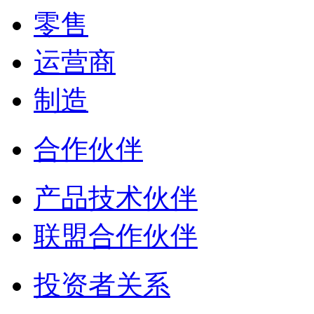
零售
运营商
制造
合作伙伴
产品技术伙伴
联盟合作伙伴
投资者关系