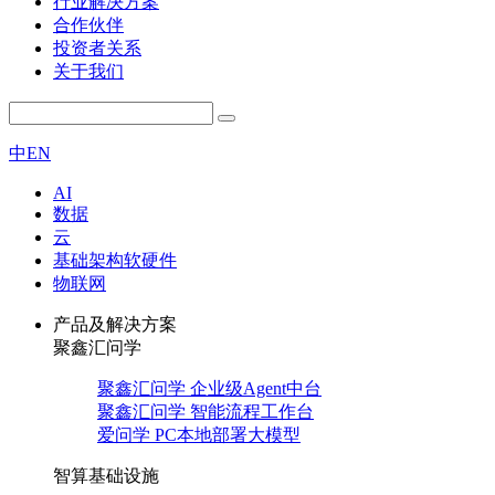
行业解决方案
合作伙伴
投资者关系
关于我们
中
EN
AI
数据
云
基础架构软硬件
物联网
产品及解决方案
聚鑫汇问学
聚鑫汇问学 企业级Agent中台
聚鑫汇问学 智能流程工作台
爱问学 PC本地部署大模型
智算基础设施