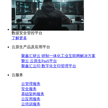
数据安全管控平台
了解更多
云原生产品及应用平台
聚鑫汇研云 研制一体化工业互联网解决方案
磐云 云原生PaaS平台
聚鑫汇云印 数字化文印管理平台
云服务
云管理服务
安全服务
基础架构服务
云应用服务
云培训服务