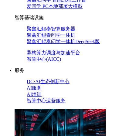
爱问学 PC本地部署大模型
智算基础设施
聚鑫汇鲲泰智算服务器
聚鑫汇鲲泰问学一体机
聚鑫汇鲲泰问学一体机DeepSeek版
异构算力调度与加速平台
智算中心(AICC)
服务
DC·AI生态创新中心
AI服务
AI培训
智算中心运营服务